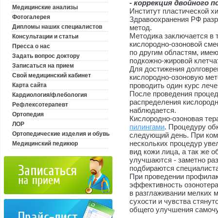
- коррекция двойного п
Медицинские анализы
Институт пластической х
Фотогалерея
Здравоохранения РФ разр
Дипломы наших специалистов
метод.
Методика заключается в 
Консультации и статьи
кислородно-озоновой смес
Пресса о нас
по другим областям, имею
Задать вопрос доктору
подкожно-жировой клетча
Записаться на прием
Для достижения долговре
Свой медицинский кабинет
кислородно-озоновую мето
проводить один курс лече
Карта сайта
После проведения процед
Кардиология/флебология
распределения кислородн
Рефлексотерапевт
наблюдается.
Ортопедия
Кислородно-озоновая тера
ЛОР
пилингами
. Процедуру об
Ортопедические изделия и обувь
следующий день. При ком
нескольких процедур уве
Медицинский педикюр
вид кожи лица, а так же 
улучшаются - заметно ра
подбираются специалиста
При проведении профилак
эффективность озонотера
в разглаживании мелких 
сухости и чувства стянут
общего улучшения самочу