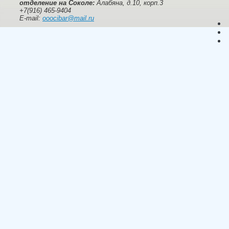
отделение на Соколе:
Алабяна, д.10, корп.3
+7(916) 465-9404
E-mail:
ooocibar@mail.ru