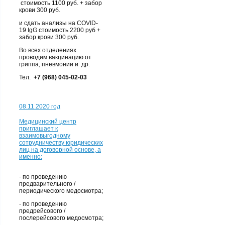
стоимость 1100 руб. + забор
крови 300 руб.
и сдать анализы на COVID-
19 IgG стоимость 2200 руб +
забор крови 300 руб.
Во всех отделениях
проводим вакцинацию от
гриппа, пневмонии и др.
Тел.
+7 (968) 045-02-03
08.11.2020 год
Медицинский центр
приглашает к
взаимовыгодному
сотрудничеству юридических
лиц на договорной основе, а
именно:
- по проведению
предварительного /
периодического медосмотра;
- по проведению
предрейсового /
послерейсового медосмотра;