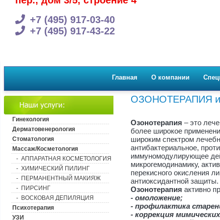
пер., дом 3/5, строение 4
+7 (495) 917-03-40
+7 (495) 917-43-22
Главная
О компании
Спец
ОЗОНОТЕРАПИЯ 
Гинекология
Озонотерапия
– это лече
Дерматовенерология
более широкое применени
широким спектром лечебн
Стоматология
антибактериальное, прот
Массаж/Косметология
иммуномодулирующее дей
- АППАРАТНАЯ КОСМЕТОЛОГИЯ
микрогемодинамику, актив
- ХИМИЧЕСКИЙ ПИЛИНГ
перекисного окисления ли
- ПЕРМАНЕНТНЫЙ МАКИЯЖ
антиоксидантной защиты.
- ПИРСИНГ
Озонотерапия
активно пр
- омоложение;
- ВОСКОВАЯ ДЕПИЛЯЦИЯ
- профилактика старени
Психотерапия
- коррекция мимически
УЗИ